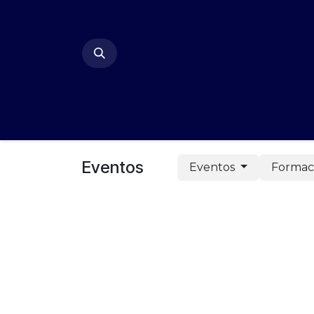
Ir al contenido
Inicio
P
Eventos
Eventos
Formac