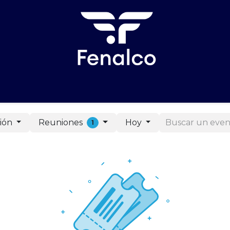
reinscripción
Patrocinios
Formulario Patrocinios
Pa
Reuniones
ión
Hoy
1