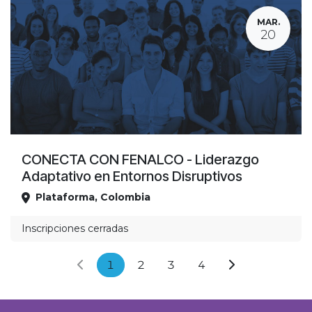
MAR.
20
CONECTA CON FENALCO - Liderazgo
Adaptativo en Entornos Disruptivos
Plataforma
,
Colombia
Ubicación
Inscripciones cerradas
Anterior
Siguiente
1
2
3
4